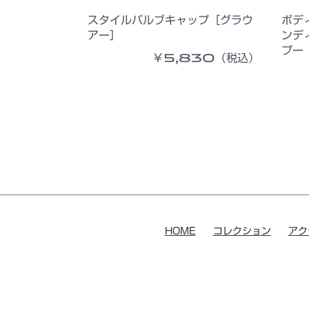
スタイルバルブキャップ［グラウ
ボデ
アー］
ンデ
プー
￥5,830（税込）
HOME
コレクション
アク