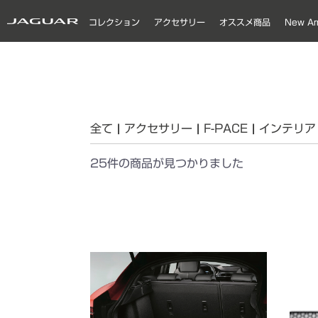
コレクション
アクセサリー
オススメ商品
New Arr
FASHION
MODEL CARS
PETS
OTHERS
F-PACE
E-PACE
I-PACE
F-TYPE
XE
XF
XF_X250(2007-2015)
XJ_X351(2018)
カーケアプロダクト
ペットプロダクト
エク
イン
キャ
ホイ
エク
イン
キャ
ホイ
エク
イン
キャ
ホイ
エク
イン
ホイ
エク
イン
キャ
ホイ
エク
イン
キャ
ホイ
全て
|
アクセサリー
|
F-PACE
|
インテリア
25件
の商品が見つかりました