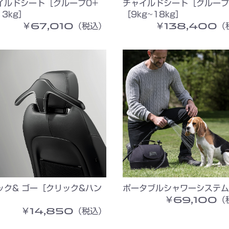
イルドシート［グループ0+
チャイルドシート［グループ
3kg］
［9kg~18kg］
￥67,010（税込）
￥138,400（
お買い物を続ける
カートへ進む
ック& ゴー［クリック&ハン
ポータブルシャワーシステム
￥69,100（
￥14,850（税込）