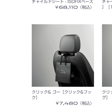
チャイルドシート - ISOFIXベース
チャ
￥68,110（税込）
］［1
クリック& ゴー［クリック&フッ
クリ
ク］
グ］
￥7,480（税込）