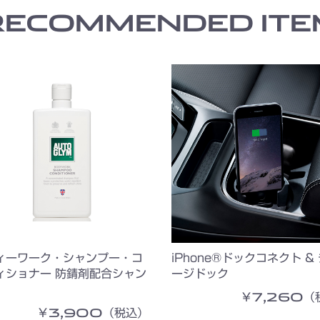
RECOMMENDED ITE
ィーワーク・シャンプー・コ
iPhone®ドックコネクト &
ィショナー 防錆剤配合シャン
ージドック
￥7,260（
￥3,900（税込）