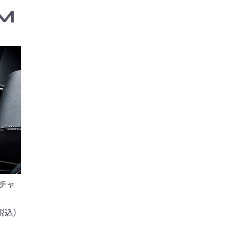
M
 チャ
税込）