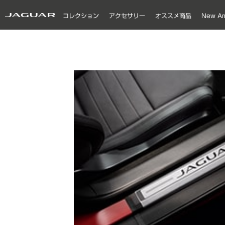
コレクション
アクセサリー
オススメ商品
New Arr
FASHION
MODEL CARS
PETS
OTHERS
F-PACE
E-PACE
I-PACE
F-TYPE
XE
XF
XF_X250(2007-2015)
XJ_X351(2018)
カーケアプロダクト
ペットプロダクト
エク
イン
キャ
ホイ
エク
イン
キャ
ホイ
エク
イン
キャ
ホイ
エク
イン
ホイ
エク
イン
キャ
ホイ
エク
イン
キャ
ホイ